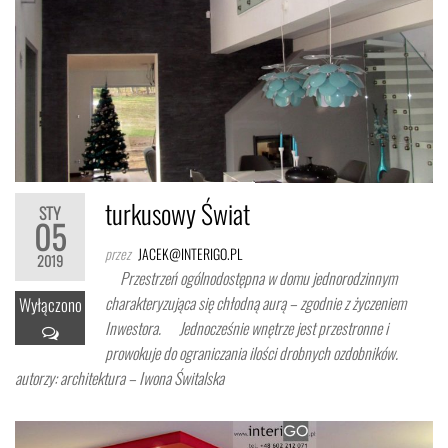
turkusowy Świat
STY
05
przez
JACEK@INTERIGO.PL
2019
Przestrzeń ogólnodostępna w domu jednorodzinnym
charakteryzująca się chłodną aurą – zgodnie z życzeniem
Wyłączono
Inwestora. Jednocześnie wnętrze jest przestronne i
prowokuje do ograniczania ilości drobnych ozdobników.
autorzy: architektura – Iwona Świtalska