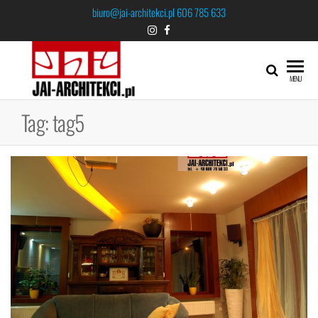
biuro@jai-architekci.pl
606 785 633
JAI-
MENU
ARCHITEKCI
Tag:
tag5