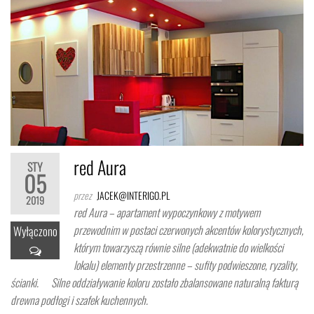
red Aura
STY
05
przez
JACEK@INTERIGO.PL
2019
red Aura – apartament wypoczynkowy z motywem
przewodnim w postaci czerwonych akcentów kolorystycznych,
Wyłączono
którym towarzyszą równie silne (adekwatnie do wielkości
lokalu) elementy przestrzenne – sufity podwieszone, ryzality,
ścianki. Silne oddziaływanie koloru zostało zbalansowane naturalną fakturą
drewna podłogi i szafek kuchennych.