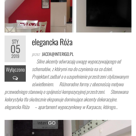
elegancka Róża
STY
05
przez
JACEK@INTERIGO.PL
2019
Silne akcenty odwracają uwagę wypoczywającego od
schematów, z którymi ma do czynienia na co dzień.
Wyłączono
Projektant zadbał o o uzupełnienie przestrzeni stylizowanym
oświetleniem. Różnorodne formy z obecnością motywu
przewodniego stanowią o spójności kompozycyjnej przestrzeni. Stonowana
kolorystyka tła skutecznie eksponuje dominujące akcenty dekoracyjne.
elegancka Róża – apartament wypoczynkowy w Karpaczu, którego…