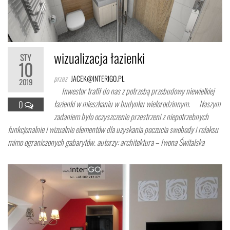
wizualizacja łazienki
STY
10
przez
JACEK@INTERIGO.PL
2019
Inwestor trafił do nas z potrzebą przebudowy niewielkiej
łazienki w mieszkaniu w budynku wielorodzinnym. Naszym
0
zadaniem było oczyszczenie przestrzeni z niepotrzebnych
funkcjonalnie i wizualnie elementów dla uzyskania poczucia swobody i relaksu
mimo ograniczonych gabarytów. autorzy: architektura – Iwona Świtalska