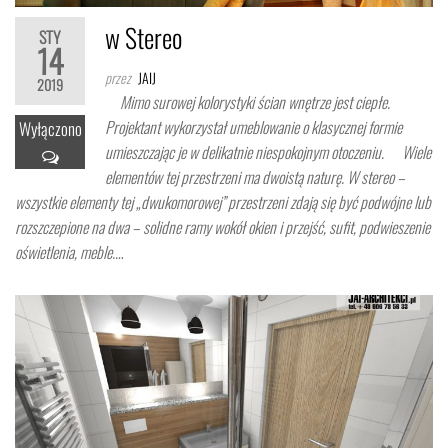
w Stereo
STY
14
przez
JAIJ
2019
Mimo surowej kolorystyki ścian wnętrze jest ciepłe.
Projektant wykorzystał umeblowanie o klasycznej formie
Wyłączono
umieszczając je w delikatnie niespokojnym otoczeniu. Wiele
elementów tej przestrzeni ma dwoistą naturę. W stereo –
wszystkie elementy tej „dwukomorowej” przestrzeni zdają się być podwójne lub
rozszczepione na dwa – solidne ramy wokół okien i przejść, sufit, podwieszenie
oświetlenia, meble.…