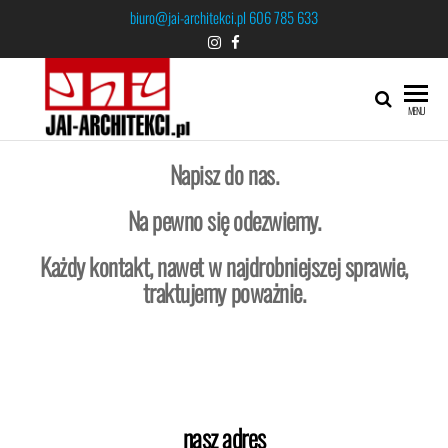
biuro@jai-architekci.pl
606 785 633
JAI-
MENU
ARCHITEKCI
Napisz do nas.
Na pewno się odezwiemy.
Każdy kontakt, nawet w najdrobniejszej sprawie,
traktujemy poważnie.
nasz adres