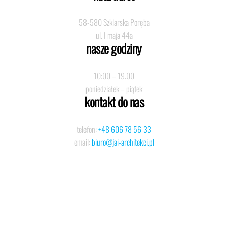
58-580 Szklarska Poręba
ul. I maja 44a
nasze godziny
10:00 – 19.00
poniedziałek – piątek
kontakt do nas
telefon:
+48 606 78 56 33
email:
biuro@jai-architekci.pl