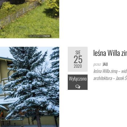
leśna Willa z
SIE
25
przez
JAIJ
2020
leśna Willa zimą – wid
architektura – Jacek Ś
Wyłączono