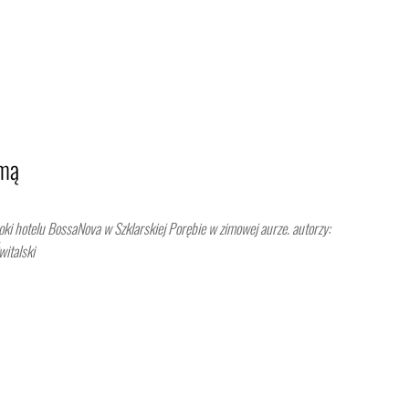
imą
oki hotelu BossaNova w Szklarskiej Porębie w zimowej aurze. autorzy:
witalski