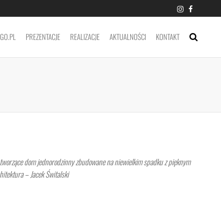
IGO.PL
PREZENTACJE
REALIZACJE
AKTUALNOŚCI
KONTAKT
 tworzące dom jednorodzinny zbudowane na niewielkim spadku z pięknym
hitektura – Jacek Świtalski