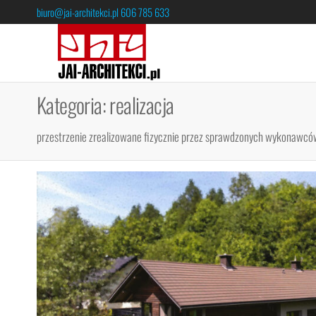
biuro@jai-architekci.pl
606 785 633
JAI-
ARCHITEKCI
Kategoria:
realizacja
przestrzenie zrealizowane fizycznie przez sprawdzonych wykonawcó