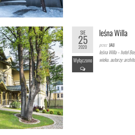
leśna Willa
SIE
25
przez
JAIJ
2020
leśna Willa – hotel Bo
wieku. autorzy: archit
Wyłączono