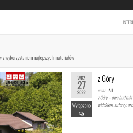
INTER
w z wykorzystaniem najlepszych materiałów
z Góry
WRZ
27
przez
JAIJ
2022
z Góry – dwa budynki
widokiem. autorzy: arc
Wyłączono