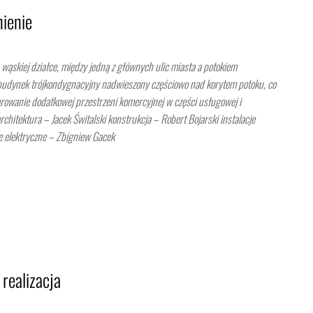
ienie
wąskiej działce, między jedną z głównych ulic miasta a potokiem
budynek trójkondygnacyjny nadwieszony częściowo nad korytem potoku, co
owanie dodatkowej przestrzeni komercyjnej w części usługowej i
chitektura – Jacek Świtalski konstrukcja – Robert Bojarski instalacje
e elektryczne – Zbigniew Gacek
realizacja