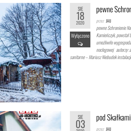
pewne Schron
SIE
18
przez
JAIJ
2020
pewne Schronienie Na 
Kamieńczyk, powstał 
Wyłączono
umożliwiło wygospodar
noclegowej autorzy: ar
sanitarne – Mariusz Niebudek instalacj
pod Skałkami 
SIE
03
przez
JAIJ
2020