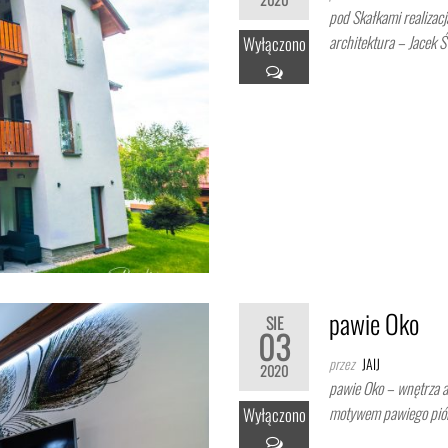
pod Skałkami realizac
architektura – Jacek Ś
Wyłączono
pawie Oko
SIE
03
przez
JAIJ
2020
pawie Oko – wnętrza 
motywem pawiego pióra
Wyłączono