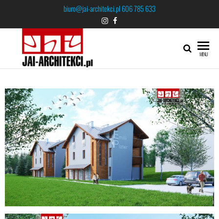
biuro@jai-architekci.pl
606 785 633
JAI-
MENU
ARCHITEKCI