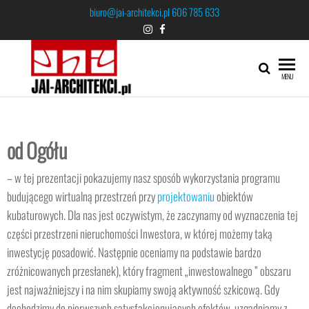
biuro@jai-architekci.pl
606 785 633
JAI-
MENU
ARCHITEKCI
od Ogółu
– w tej prezentacji pokazujemy nasz sposób wykorzystania programu
budującego wirtualną przestrzeń przy
projektowaniu
obiektów
kubaturowych. Dla nas jest oczywistym, że zaczynamy od wyznaczenia tej
części przestrzeni nieruchomości Inwestora, w której możemy taką
inwestycję posadowić. Następnie oceniamy na podstawie bardzo
zróżnicowanych przesłanek), który fragment „inwestowalnego ” obszaru
jest najważniejszy i na nim skupiamy swoją aktywność szkicową. Gdy
dochodzimy do pierwszych satysfakcjonujących efektów, uzgadniamy z